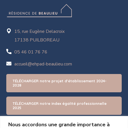
15, rue Eugène Delacroix
17138 PUILBOREAU
05 46 01 76 76
accueil@ehpad-beaulieu.com
TÉLÉCHARGER notre projet d'établissement 2024-
2028
TÉLÉCHARGER notre index égalité professionnelle
2025
Nous accordons une grande importance à
TÉLÉCHARGER notre évaluation externe