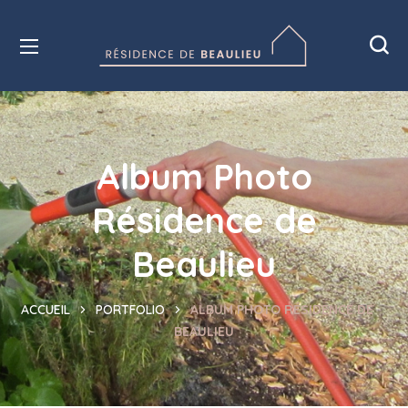
Album Photo
Résidence de
Beaulieu
HOME
PORTFOLIO
ALBUM PHOTO RÉSIDENCE DE
BEAULIEU