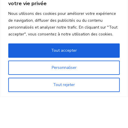
votre vie privée
Nous utilisons des cookies pour améliorer votre expérience
de navigation, diffuser des publicités ou du contenu
LIENS UTILES
personnalisés et analyser notre trafic. En cliquant sur "Tout
accepter", vous consentez à notre utilisation des cookies.
Contact
Tout accepter
Mentions légales
Personnaliser
Nos actualités
Nos atouts
Tout rejeter
Nos services
Notre résidence
Portfolio
Recrutement