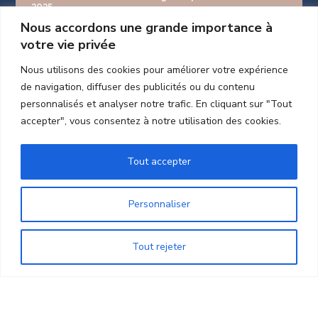
2025
Nous accordons une grande importance à
votre vie privée
TÉLÉCHARGER notre évaluation externe
Nous utilisons des cookies pour améliorer votre expérience
de navigation, diffuser des publicités ou du contenu
personnalisés et analyser notre trafic. En cliquant sur "Tout
accepter", vous consentez à notre utilisation des cookies.
LIENS UTILES
Tout accepter
Contact
Mentions légales
Personnaliser
Nos actualités
Tout rejeter
Nos atouts
Nos services
Notre résidence