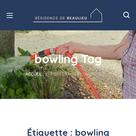
bowling Tag
HOME
POSTS TAGGED "BOWLING"
Étiquette :
bowling