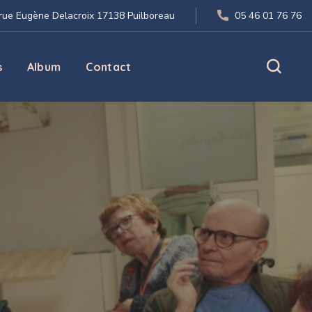
 rue Eugène Delacroix 17138 Puilboreau
05 46 01 76 76
s
Album
Contact