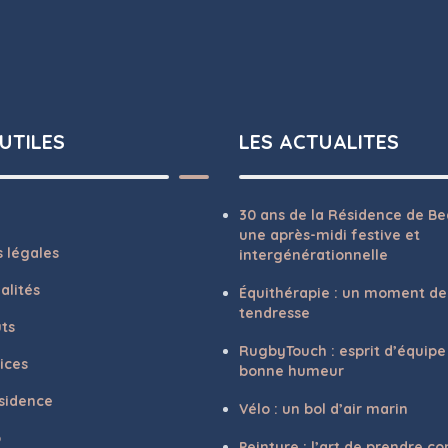
 UTILES
LES ACTUALITES
30 ans de la Résidence de Bea
une après-midi festive et
 légales
intergénérationnelle
alités
Équithérapie : un moment de
tendresse
ts
RugbyTouch : esprit d’équipe
ices
bonne humeur
sidence
Vélo : un bol d’air marin
o
Peinture : l’art de prendre c