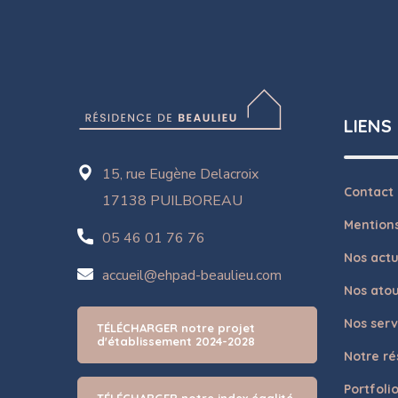
LIENS
15, rue Eugène Delacroix
Contact
17138 PUILBOREAU
Mentions
05 46 01 76 76
Nos actu
accueil@ehpad-beaulieu.com
Nos atou
Nos serv
TÉLÉCHARGER notre projet
d'établissement 2024-2028
Notre ré
Portfoli