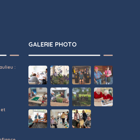
GALERIE PHOTO
ulieu :
 et
onfiance