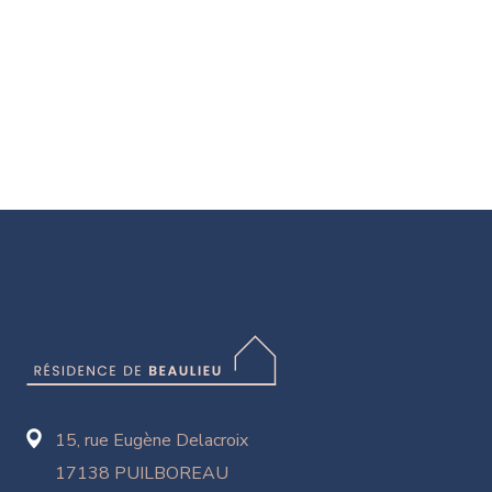
15, rue Eugène Delacroix
17138 PUILBOREAU