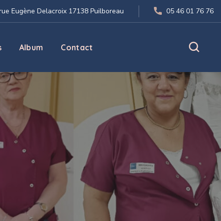
 rue Eugène Delacroix 17138 Puilboreau
05 46 01 76 76
s
Album
Contact