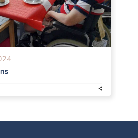
024
ins