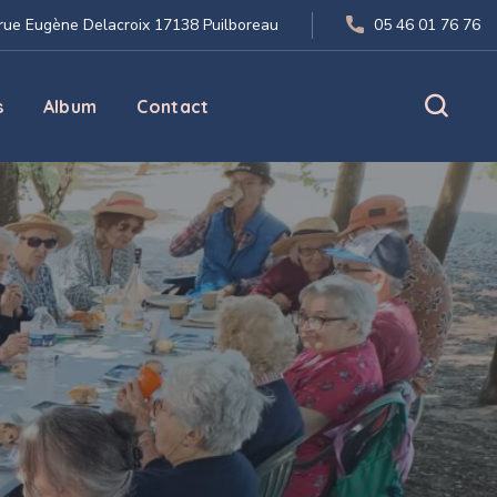
 rue Eugène Delacroix 17138 Puilboreau
05 46 01 76 76
s
Album
Contact