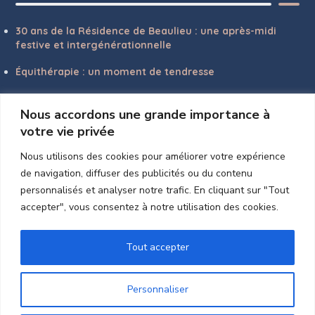
30 ans de la Résidence de Beaulieu : une après-midi
festive et intergénérationnelle
Équithérapie : un moment de tendresse
RugbyTouch : esprit d’équipe et bonne humeur
Nous accordons une grande importance à
Vélo : un bol d’air marin
votre vie privée
Peinture : l’art de prendre confiance
Nous utilisons des cookies pour améliorer votre expérience
de navigation, diffuser des publicités ou du contenu
personnalisés et analyser notre trafic. En cliquant sur "Tout
accepter", vous consentez à notre utilisation des cookies.
GALERIE PHOTO
Tout accepter
Personnaliser