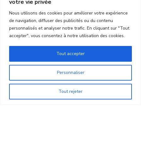
votre vie privée
Nous utilisons des cookies pour améliorer votre expérience
30 ans de la Résidence de Beaulieu : une après-midi
de navigation, diffuser des publicités ou du contenu
festive et intergénérationnelle
personnalisés et analyser notre trafic. En cliquant sur "Tout
Équithérapie : un moment de tendresse
accepter", vous consentez à notre utilisation des cookies.
RugbyTouch : esprit d’équipe et bonne humeur
Tout accepter
Vélo : un bol d’air marin
Peinture : l’art de prendre confiance
Personnaliser
Tout rejeter
GALERIE PHOTO