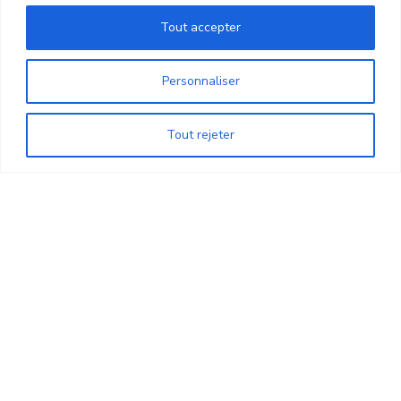
Tout accepter
Personnaliser
Tout rejeter
Mentions Légales
Copyright © Résidence de Beaulieu 2025 by
VOYEZ
LARGE